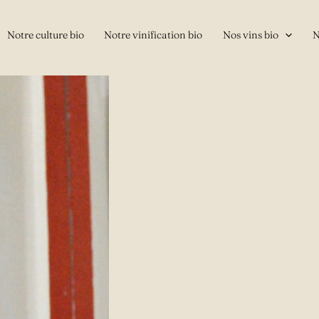
Notre culture bio
Notre vinification bio
Nos vins bio
N