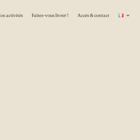
os activités
Faites-vous livrer !
Accès & contact