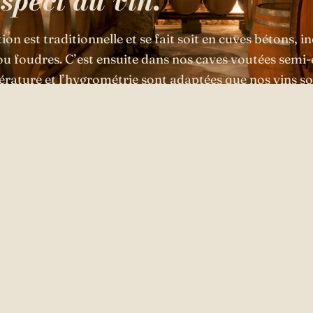
spect du vin.
tion est traditionnelle et se fait soit en cuves bétons, i
ou foudres. C’est ensuite dans nos caves voutées semi-
érature et l’hygrométrie sont adaptées que nos vins so
er tout leurs arômes et révéler l’expression de leur ter
* Retro