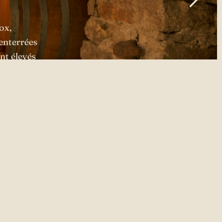
nox,
enterrées
nt élevés
roir.
uvez ce pictogramme sur nos bouteilles consignées