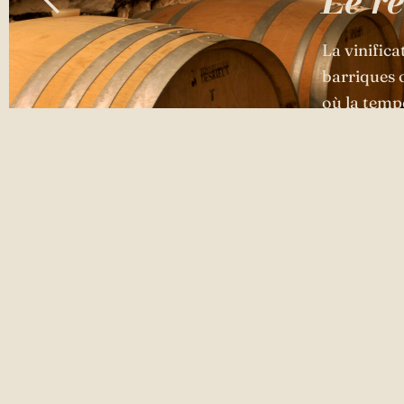
Le re
La vinifica
barriques 
où la temp
pour dévoil