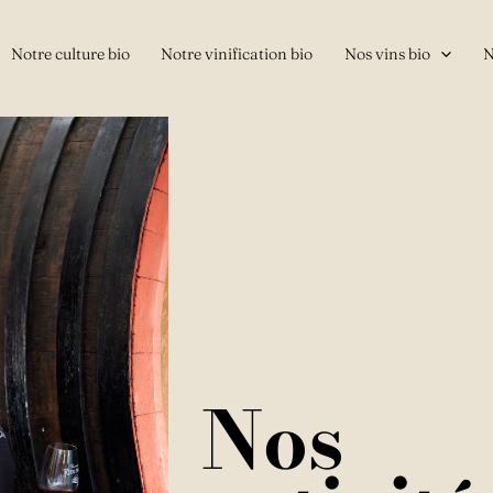
Notre culture bio
Notre vinification bio
Nos vins bio
N
Nos