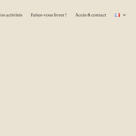
os activités
Faites-vous livrer !
Accès & contact